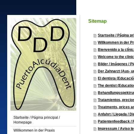
Sitemap
Startseite / Página p
Willkommen in der P
Bienvenido a la clíni
Welcome to the clini
Bilder / Imágenes / P
Der Zahnarzt (Aus- u
El dentista (Educaci
The dentist (Educatio
Behandlungsspektru
Tratamientos, precio
Treatments, prices a
Anfahrt / Llegada / D
Startseite / Página principal /
Patientenfeedback / 
Homepage
Impressum / Aviso leg
Willkommen in der Praxis